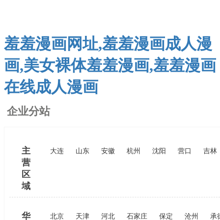
羞羞漫画网址,羞羞漫画成人漫
画,美女裸体羞羞漫画,羞羞漫画
在线成人漫画
企业分站
主
大连
山东
安徽
杭州
沈阳
营口
吉林
营
区
域
华
北京
天津
河北
石家庄
保定
沧州
承