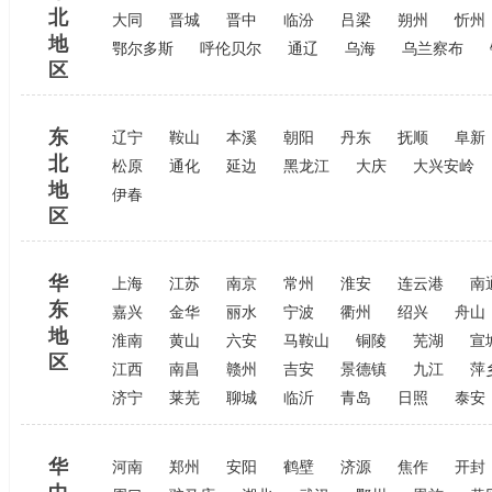
北
大同
晋城
晋中
临汾
吕梁
朔州
忻州
地
鄂尔多斯
呼伦贝尔
通辽
乌海
乌兰察布
区
东
辽宁
鞍山
本溪
朝阳
丹东
抚顺
阜新
北
松原
通化
延边
黑龙江
大庆
大兴安岭
地
伊春
区
华
上海
江苏
南京
常州
淮安
连云港
南
东
嘉兴
金华
丽水
宁波
衢州
绍兴
舟山
地
淮南
黄山
六安
马鞍山
铜陵
芜湖
宣
区
江西
南昌
赣州
吉安
景德镇
九江
萍
济宁
莱芜
聊城
临沂
青岛
日照
泰安
华
河南
郑州
安阳
鹤壁
济源
焦作
开封