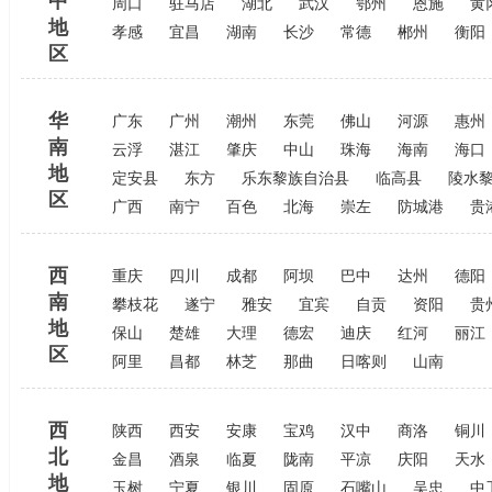
中
周口
驻马店
湖北
武汉
鄂州
恩施
黄
地
孝感
宜昌
湖南
长沙
常德
郴州
衡阳
区
华
广东
广州
潮州
东莞
佛山
河源
惠州
南
云浮
湛江
肇庆
中山
珠海
海南
海口
地
定安县
东方
乐东黎族自治县
临高县
陵水
区
广西
南宁
百色
北海
崇左
防城港
贵
西
重庆
四川
成都
阿坝
巴中
达州
德阳
南
攀枝花
遂宁
雅安
宜宾
自贡
资阳
贵
地
保山
楚雄
大理
德宏
迪庆
红河
丽江
区
阿里
昌都
林芝
那曲
日喀则
山南
西
陕西
西安
安康
宝鸡
汉中
商洛
铜川
北
金昌
酒泉
临夏
陇南
平凉
庆阳
天水
地
玉树
宁夏
银川
固原
石嘴山
吴忠
中