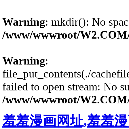
Warning
: mkdir(): No spac
/www/wwwroot/W2.COM/
Warning
:
file_put_contents(./cachef
failed to open stream: No su
/www/wwwroot/W2.COM/
羞羞漫画网址,羞羞漫